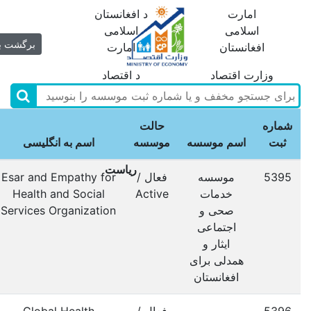
امارت
د افغانستان
اسلامی
اسلامی
برگشت ب
افغانستان
امارت
وزارت اقتصاد
د اقتصاد
وزارت
ریاست
انسجام
د غیر دولتی
شماره
حالت
موسسات
موسسو د
ثبت
اسم موسسه
موسسه
اسم به انگلیسی
غیردولتی
انسجام
ریاست
5395
موسسه
فعال /
Esar and Empathy for
خدمات
Active
Health and Social
صحی و
Services Organization
اجتماعی
ایثار و
همدلی برای
افغانستان