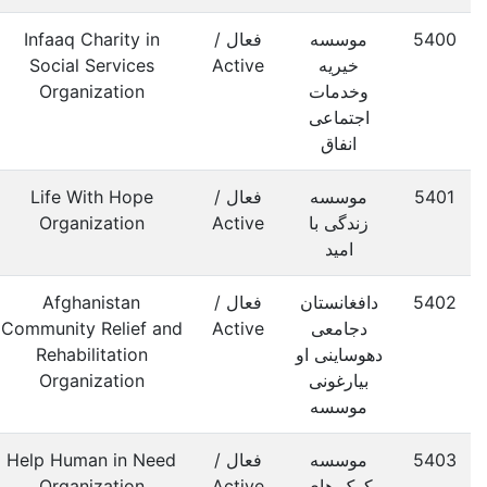
5400
موسسه
فعال /
Infaaq Charity in
خیریه
Active
Social Services
وخدمات
Organization
اجتماعی
انفاق
5401
موسسه
فعال /
Life With Hope
زندگی با
Active
Organization
امید
5402
دافغانستان
فعال /
Afghanistan
دجامعی
Active
Community Relief and
دهوساینی او
Rehabilitation
بیارغونی
Organization
موسسه
5403
موسسه
فعال /
Help Human in Need
کمک های
Active
Organization