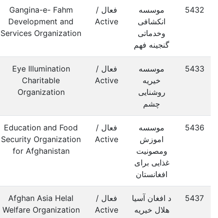
5432
موسسه
فعال /
Gangina-e- Fahm
انکشافی
Active
Development and
وخدماتی
Services Organization
گنجینه فهم
5433
موسسه
فعال /
Eye Illumination
خیریه
Active
Charitable
روشنایی
Organization
چشم
5436
موسسه
فعال /
Education and Food
اموزش
Active
Security Organization
ومصونیت
for Afghanistan
غذایی برای
افغانستان
5437
د افغان آسیا
فعال /
Afghan Asia Helal
هلال خیریه
Active
Welfare Organization