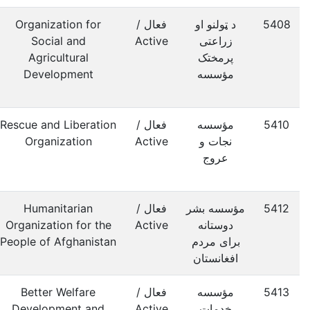
5408
د ټولنو او
فعال /
Organization for
زراعتی
Active
Social and
پرمختک
Agricultural
مؤسسه
Development
5410
مؤسسه
فعال /
Rescue and Liberation
نجات و
Active
Organization
عروج
5412
مؤسسه بشر
فعال /
Humanitarian
دوستانه
Active
Organization for the
برای مردم
People of Afghanistan
افغانستان
5413
مؤسسه
فعال /
Better Welfare
خدمات
Active
Development and