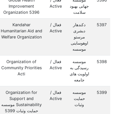
5396
موسسه
فعال /
Global Health
جهانی بهبود
Active
Improvement
سلامت
Organization 5396
5397
دکندهار
فعال /
Kandahar
دبشری
Active
Humanitarian Aid and
مرستو
Welfare Organization
اوهوساینی
موسسه
5398
موسسه
فعال /
Organization of
رسیدگی به
Active
Community Priorities
اولویت های
Acti
جامعه
5399
موسسه
فعال /
Organization for
حمایت
Active
Support and
وثبات
Sustainability موسسه
حمایت وثبات 5399