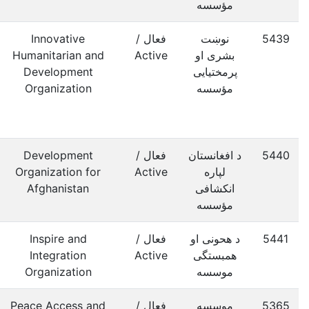
مؤسسه
5439
نوښت
فعال /
Innovative
بشری او
Active
Humanitarian and
پرمختیایی
Development
مؤسسه
Organization
5440
د افغانستان
فعال /
Development
لپاره
Active
Organization for
انکشافی
Afghanistan
مؤسسه
5441
د هحونی او
فعال /
Inspire and
همبستگی
Active
Integration
موسسه
Organization
5365
موسسه
فعال /
Peace Access and